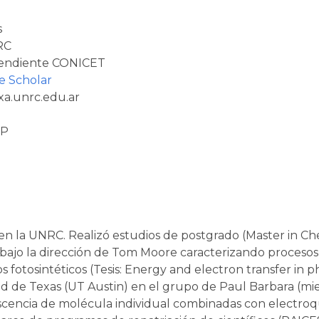
s
RC
pendiente CONICET
e Scholar
xa.unrc.edu.ar
_P
en la UNRC. Realizó estudios de postgrado (Master in Ch
y bajo la dirección de Tom Moore caracterizando procesos
fotosintéticos (Tesis: Energy and electron transfer in p
d de Texas (UT Austin) en el grupo de Paul Barbara (mi
scencia de molécula individual combinadas con electroqu